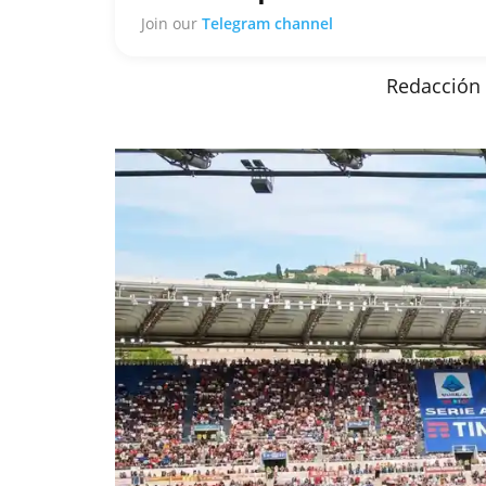
Join our
Telegram channel
Redacción 