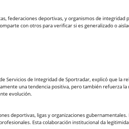
as, federaciones deportivas, y organismos de integridad
parte con otros para verificar si es generalizado o aislad
e Servicios de Integridad de Sportradar, explicó que la re
amente una tendencia positiva, pero también refuerza la 
nte evolución.
es deportivas, ligas y organizaciones gubernamentales. En 
rofesionales. Esta colaboración institucional da legitimida