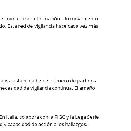
 permite cruzar información. Un movimiento
o. Esta red de vigilancia hace cada vez más
lativa estabilidad en el número de partidos
necesidad de vigilancia continua. El amaño
Italia, colabora con la FIGC y la Lega Serie
d y capacidad de acción a los hallazgos.