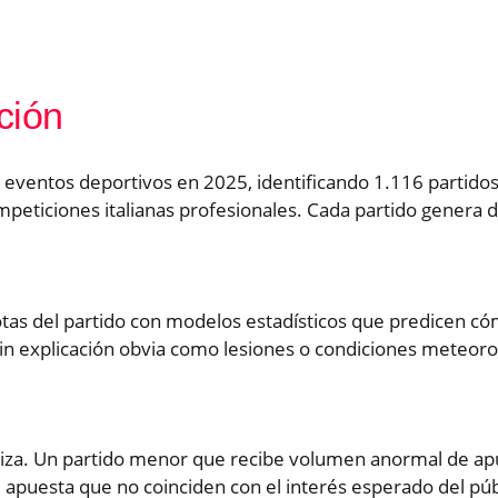
ción
eventos deportivos en 2025, identificando 1.116 partidos
 competiciones italianas profesionales. Cada partido genera
tas del partido con modelos estadísticos que predicen c
 explicación obvia como lesiones o condiciones meteoroló
iza. Un partido menor que recibe volumen anormal de apu
apuesta que no coinciden con el interés esperado del púb