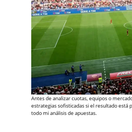
Antes de analizar cuotas, equipos o mercado
estrategias sofisticadas si el resultado est
todo mi análisis de apuestas.