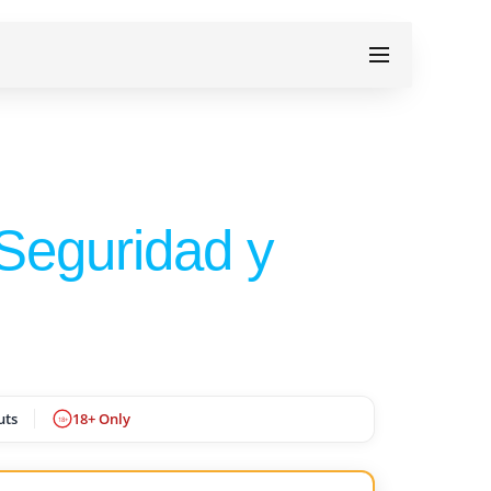
 Seguridad y
uts
18+ Only
18+