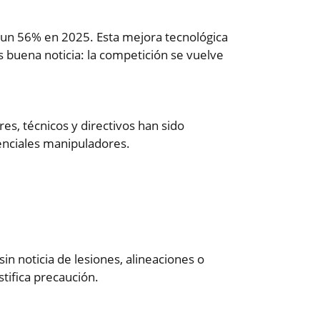
os un 56% en 2025. Esta mejora tecnológica
s buena noticia: la competición se vuelve
es, técnicos y directivos han sido
enciales manipuladores.
in noticia de lesiones, alineaciones o
tifica precaución.