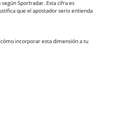
según Sportradar. Esta cifra es
stifica que el apostador serio entienda
 y cómo incorporar esta dimensión a tu