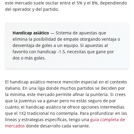
este mercado suele oscilar entre el 5% y el 8%, dependiendo
del operador y del partido.
Handicap asiático
— Sistema de apuestas que
elimina la posibilidad de empate otorgando ventaja o
desventaja de goles a un equipo. Si apuestas al
favorito con handicap -1.5, necesitas que gane por
dos o más goles.
El handicap asiático merece mención especial en el contexto
italiano. En una liga donde muchos partidos se deciden por
la mínima, este mercado permite afinar la puntería. Si crees
que la Juventus va a ganar pero no estás seguro de por
cuánto, el handicap asiático te ofrece opciones intermedias
que el 1X2 tradicional no contempla. Para profundizar en las
líneas y estrategias específicas, tengo una
guía completa de
mercados
donde desarrollo cada variante.