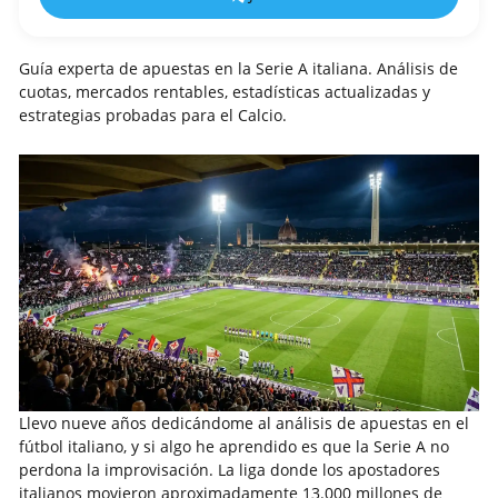
Guía experta de apuestas en la Serie A italiana. Análisis de
cuotas, mercados rentables, estadísticas actualizadas y
estrategias probadas para el Calcio.
Llevo nueve años dedicándome al análisis de apuestas en el
fútbol italiano, y si algo he aprendido es que la Serie A no
perdona la improvisación. La liga donde los apostadores
italianos movieron aproximadamente 13.000 millones de