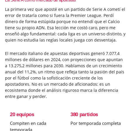
La primera vez que aposté en un partido de Serie A cometí el
error de tratarla como si fuera la Premier League. Perdí
dinero de forma estúpida porque no entendí que el Calcio
tiene su propio ADN. Esa lección me costó caro, pero me
enseñó algo fundamental: cada liga es un universo distinto, y
quien no estudia las reglas locales juega con desventaja.
El mercado italiano de apuestas deportivas generó 7.077,4
millones de dólares en 2024, con proyecciones que apuntan
a 13.275,2 millones para 2030. Hablamos de un crecimiento
anual del 11,2%, un ritmo que refleja tanto la pasión del país
por el fútbol como la sofisticación creciente de los
apostadores. No es un mercado de aficionados: es un
ecosistema donde el análisis riguroso marca la diferencia
entre ganar y perder.
20 equipos
380 partidos
Compiten en cada
Por temporada completa
temporada