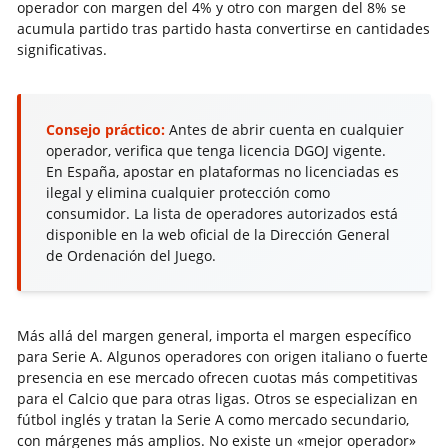
operador con margen del 4% y otro con margen del 8% se
acumula partido tras partido hasta convertirse en cantidades
significativas.
Consejo práctico:
Antes de abrir cuenta en cualquier
operador, verifica que tenga licencia DGOJ vigente.
En España, apostar en plataformas no licenciadas es
ilegal y elimina cualquier protección como
consumidor. La lista de operadores autorizados está
disponible en la web oficial de la Dirección General
de Ordenación del Juego.
Más allá del margen general, importa el margen específico
para Serie A. Algunos operadores con origen italiano o fuerte
presencia en ese mercado ofrecen cuotas más competitivas
para el Calcio que para otras ligas. Otros se especializan en
fútbol inglés y tratan la Serie A como mercado secundario,
con márgenes más amplios. No existe un «mejor operador»