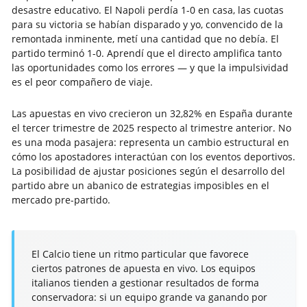
desastre educativo. El Napoli perdía 1-0 en casa, las cuotas
para su victoria se habían disparado y yo, convencido de la
remontada inminente, metí una cantidad que no debía. El
partido terminó 1-0. Aprendí que el directo amplifica tanto
las oportunidades como los errores — y que la impulsividad
es el peor compañero de viaje.
Las apuestas en vivo crecieron un 32,82% en España durante
el tercer trimestre de 2025 respecto al trimestre anterior. No
es una moda pasajera: representa un cambio estructural en
cómo los apostadores interactúan con los eventos deportivos.
La posibilidad de ajustar posiciones según el desarrollo del
partido abre un abanico de estrategias imposibles en el
mercado pre-partido.
El Calcio tiene un ritmo particular que favorece
ciertos patrones de apuesta en vivo. Los equipos
italianos tienden a gestionar resultados de forma
conservadora: si un equipo grande va ganando por