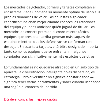
Los mercados de goleador, córners y tarjetas completan el
ecosistema. Cada uno tiene su momento óptimo de uso y sus
propias dinámicas de valor. Las apuestas a goleador
específico funcionan mejor cuando conoces las rotaciones
del equipo y puedes anticipar quién jugará de titular. Los
mercados de córners premian el conocimiento táctico:
equipos que presionan arriba generan más saques de
esquina, mientras que los defensivos se conforman con
despejar. En cuanto a tarjetas, el árbitro designado importa
tanto como los equipos que se enfrentan — algunos
colegiados son significativamente más estrictos que otros.
Lo fundamental es no quedarse atrapado en un solo tipo de
apuesta: la diversificación inteligente no es dispersión, es
estrategia. Pero diversificar no significa apostar a todo —
significa tener varias herramientas y saber cuándo usar cada
una según el contexto del partido.
Dónde encontrar las mejores cuotas