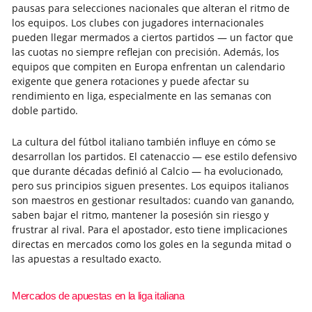
pausas para selecciones nacionales que alteran el ritmo de
los equipos. Los clubes con jugadores internacionales
pueden llegar mermados a ciertos partidos — un factor que
las cuotas no siempre reflejan con precisión. Además, los
equipos que compiten en Europa enfrentan un calendario
exigente que genera rotaciones y puede afectar su
rendimiento en liga, especialmente en las semanas con
doble partido.
La cultura del fútbol italiano también influye en cómo se
desarrollan los partidos. El catenaccio — ese estilo defensivo
que durante décadas definió al Calcio — ha evolucionado,
pero sus principios siguen presentes. Los equipos italianos
son maestros en gestionar resultados: cuando van ganando,
saben bajar el ritmo, mantener la posesión sin riesgo y
frustrar al rival. Para el apostador, esto tiene implicaciones
directas en mercados como los goles en la segunda mitad o
las apuestas a resultado exacto.
Mercados de apuestas en la liga italiana