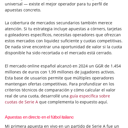
universal — existe el mejor operador para tu perfil de
apuestas concreto.
La cobertura de mercados secundarios también merece
atención. Si tu estrategia incluye apuestas a córners, tarjetas
o goleadores específicos, necesitas operadores que ofrezcan
estos mercados con liquidez suficiente y cuotas competitivas.
De nada sirve encontrar una oportunidad de valor si la cuota
disponible ha sido recortada o el mercado está cerrado.
El mercado online español alcanzó en 2024 un GGR de 1.454
millones de euros con 1,99 millones de jugadores activos.
Esta base de usuarios permite que múltiples operadores
mantengan ofertas competitivas. Para profundizar en los
criterios técnicos de comparación y cómo calcular el valor
real de una cuota, desarrollé una
guía específica sobre
cuotas de Serie A
que complementa lo expuesto aquí.
Apuestas en directo en el fútbol italiano
Mi primera apuesta en vivo en un partido de Serie A fue un