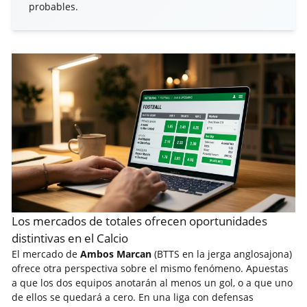
probables.
Los mercados de totales ofrecen oportunidades
distintivas en el Calcio
El mercado de
Ambos Marcan
(BTTS en la jerga anglosajona)
ofrece otra perspectiva sobre el mismo fenómeno. Apuestas
a que los dos equipos anotarán al menos un gol, o a que uno
de ellos se quedará a cero. En una liga con defensas