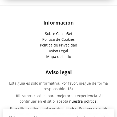
Información
Sobre CalcioBet
Política de Cookies
Política de Privacidad
Aviso Legal
Mapa del sitio
Aviso legal
Esta guía es solo informativa. Por favor, juegue de forma
responsable. 18+
Utilizamos cookies para mejorar su experiencia. Al
continuar en el sitio, acepta
nuestra política
.
Este sitio contiene enlaces de afiliados. Podemos recibir
una comisión si realiza una compra a través de ellos, sin