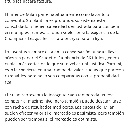
título les pasará factura.
El Inter de Milán parte habitualmente como favorito o
cofavorito. Su plantilla es profunda, su sistema está
consolidado, y tienen capacidad demostrada para competir
en múltiples frentes. La duda suele ser si la exigencia de la
Champions League les restará energía para la liga.
La Juventus siempre está en la conversación aunque lleve
años sin ganar el Scudetto. Su historia de 36 títulos genera
cuotas más cortas de lo que su nivel actual justifica. Para mí,
esto la convierte en una trampa de valor: cuotas que parecen
razonables pero no lo son comparadas con la probabilidad
real.
El Milan representa la incógnita cada temporada. Puede
competir al máximo nivel pero también puede descarrilarse
con racha de resultados mediocres. Las cuotas del Milan
suelen ofrecer valor si el mercado es pesimista, pero también
pueden ser trampas si el mercado es optimista.