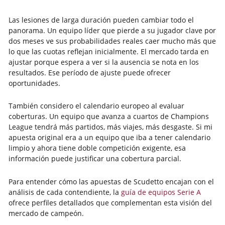
Las lesiones de larga duración pueden cambiar todo el
panorama. Un equipo líder que pierde a su jugador clave por
dos meses ve sus probabilidades reales caer mucho más que
lo que las cuotas reflejan inicialmente. El mercado tarda en
ajustar porque espera a ver si la ausencia se nota en los
resultados. Ese período de ajuste puede ofrecer
oportunidades.
También considero el calendario europeo al evaluar
coberturas. Un equipo que avanza a cuartos de Champions
League tendrá más partidos, más viajes, más desgaste. Si mi
apuesta original era a un equipo que iba a tener calendario
limpio y ahora tiene doble competición exigente, esa
información puede justificar una cobertura parcial.
Para entender cómo las apuestas de Scudetto encajan con el
análisis de cada contendiente, la
guía de equipos Serie A
ofrece perfiles detallados que complementan esta visión del
mercado de campeón.