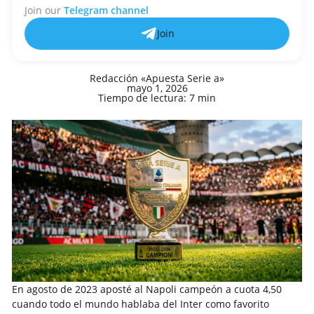
Join our
Telegram channel
Join
Redacción «Apuesta Serie a»
mayo 1, 2026
Tiempo de lectura: 7 min
En agosto de 2023 aposté al Napoli campeón a cuota 4,50
cuando todo el mundo hablaba del Inter como favorito