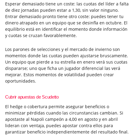
Esperar demasiado tiene un coste: las cuotas del líder a falta
de diez jornadas pueden estar a 1,30, sin valor ninguno.
Entrar demasiado pronto tiene otro coste: puedes tener tu
dinero atrapado en un equipo que se desinfla en octubre. El
equilibrio está en identificar el momento donde información
y cuotas se cruzan favorablemente.
Los parones de selecciones y el mercado de invierno son
momentos donde las cuotas pueden ajustarse bruscamente.
Un equipo que pierde a su estrella en enero verá sus cuotas
dispararse; uno que ficha un jugador diferencial las verá
mejorar. Estos momentos de volatilidad pueden crear
oportunidades.
Cubrir apuestas de Scudetto
El hedge o cobertura permite asegurar beneficios o
minimizar pérdidas cuando las circunstancias cambian. Si
apostaste al Napoli campeón a 4,00 en agosto y en abril
lideran con ventaja, puedes apostar contra ellos para
garantizar beneficio independientemente del resultado final.