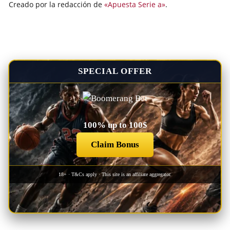
Creado por la redacción de
«Apuesta Serie a»
.
SPECIAL OFFER
100% up to 100$
Claim Bonus
18+ · T&Cs apply · This site is an affiliate aggregator.