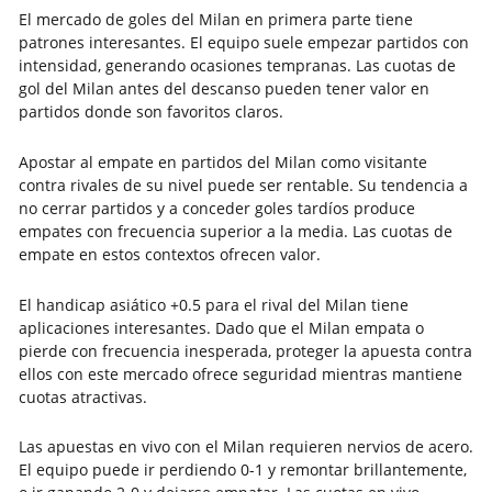
El mercado de goles del Milan en primera parte tiene
patrones interesantes. El equipo suele empezar partidos con
intensidad, generando ocasiones tempranas. Las cuotas de
gol del Milan antes del descanso pueden tener valor en
partidos donde son favoritos claros.
Apostar al empate en partidos del Milan como visitante
contra rivales de su nivel puede ser rentable. Su tendencia a
no cerrar partidos y a conceder goles tardíos produce
empates con frecuencia superior a la media. Las cuotas de
empate en estos contextos ofrecen valor.
El handicap asiático +0.5 para el rival del Milan tiene
aplicaciones interesantes. Dado que el Milan empata o
pierde con frecuencia inesperada, proteger la apuesta contra
ellos con este mercado ofrece seguridad mientras mantiene
cuotas atractivas.
Las apuestas en vivo con el Milan requieren nervios de acero.
El equipo puede ir perdiendo 0-1 y remontar brillantemente,