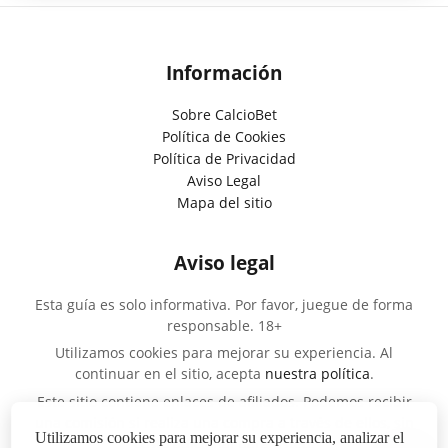
Información
Sobre CalcioBet
Política de Cookies
Política de Privacidad
Aviso Legal
Mapa del sitio
Aviso legal
Esta guía es solo informativa. Por favor, juegue de forma
responsable. 18+
Utilizamos cookies para mejorar su experiencia. Al
continuar en el sitio, acepta
nuestra política
.
Este sitio contiene enlaces de afiliados. Podemos recibir
una comisión si realiza una compra a través de ellos, sin
Utilizamos cookies para mejorar su experiencia, analizar el
costo adicional para usted.