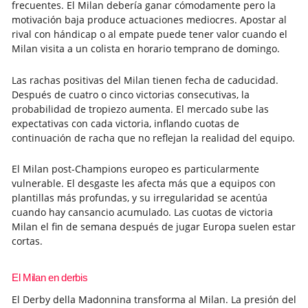
frecuentes. El Milan debería ganar cómodamente pero la
motivación baja produce actuaciones mediocres. Apostar al
rival con hándicap o al empate puede tener valor cuando el
Milan visita a un colista en horario temprano de domingo.
Las rachas positivas del Milan tienen fecha de caducidad.
Después de cuatro o cinco victorias consecutivas, la
probabilidad de tropiezo aumenta. El mercado sube las
expectativas con cada victoria, inflando cuotas de
continuación de racha que no reflejan la realidad del equipo.
El Milan post-Champions europeo es particularmente
vulnerable. El desgaste les afecta más que a equipos con
plantillas más profundas, y su irregularidad se acentúa
cuando hay cansancio acumulado. Las cuotas de victoria
Milan el fin de semana después de jugar Europa suelen estar
cortas.
El Milan en derbis
El Derby della Madonnina transforma al Milan. La presión del