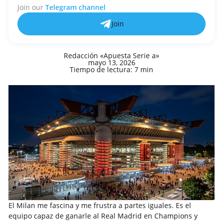
Join our
Telegram channel
Join
Redacción «Apuesta Serie a»
mayo 13, 2026
Tiempo de lectura: 7 min
El Milan me fascina y me frustra a partes iguales. Es el
equipo capaz de ganarle al Real Madrid en Champions y