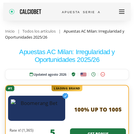
APUESTA SERIE A
Inicio
|
Todos los artículos
|
Apuestas AC Milan: Irregularidad y
Oportunidades 2025/26
Apuestas AC Milan: Irregularidad y
Oportunidades 2025/26
Updated agosto 2026
18+
#1
LEADING BRAND
100% UP TO 100$
5
Rate it! (1,365)
GET BONUS